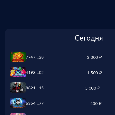
Сегодня
7747...28
3 000 ₽
4193...02
1 500 ₽
8821...15
5 000 ₽
6354...77
400 ₽