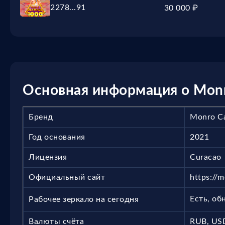
2278...91
30 000 ₽
Основная информация о Monr
Бренд
Monro Ca
Год основания
2021
Лицензия
Curacao
Официальный сайт
https://
Есть, об
Рабочее зеркало на сегодня
Валюты счёта
RUB, US