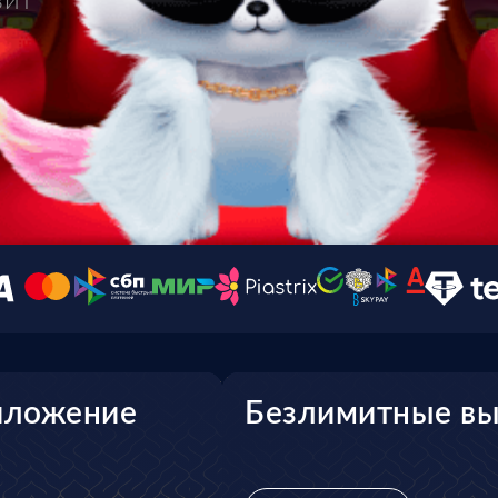
зит
иложение
Безлимитные в