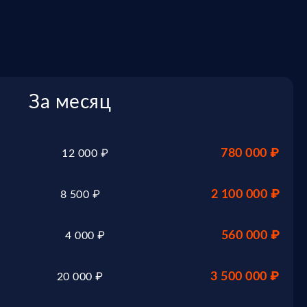
За месяц
780 000 ₽
12 000 ₽
2 100 000 ₽
8 500 ₽
560 000 ₽
4 000 ₽
3 500 000 ₽
20 000 ₽