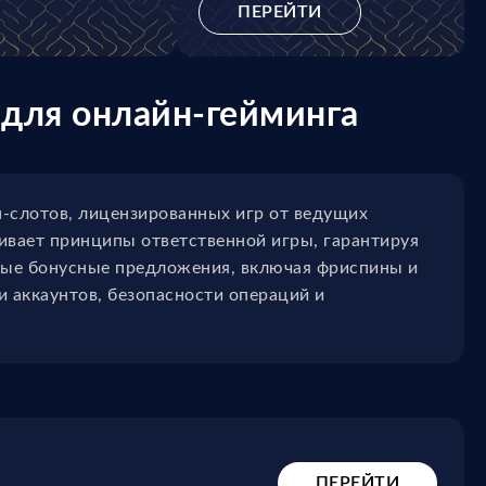
ПЕРЕЙТИ
для онлайн-гейминга
-слотов, лицензированных игр от ведущих
вает принципы ответственной игры, гарантируя
ные бонусные предложения, включая фриспины и
и аккаунтов, безопасности операций и
ПЕРЕЙТИ