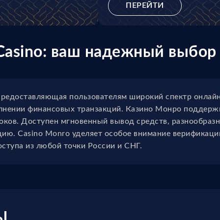
ПЕРЕЙТИ
asino: ваш надежный выбор 
предоставляющая пользователям широкий спектр онлайн
лнении финансовых транзакций. Казино Монро поддержи
ков. Доступен мгновенный вывод средств, разнообраз
цию. Casino Monro уделяет особое внимание верификаци
оступа из любой точки России и СНГ.
Ы