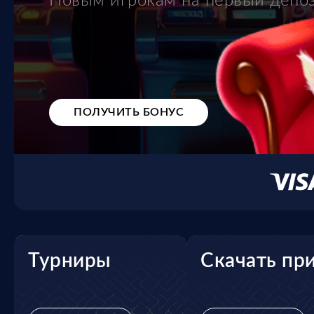
Новым игрокам на первый депо
ПОЛУЧИТЬ БОНУС
Турниры
Скачать пр