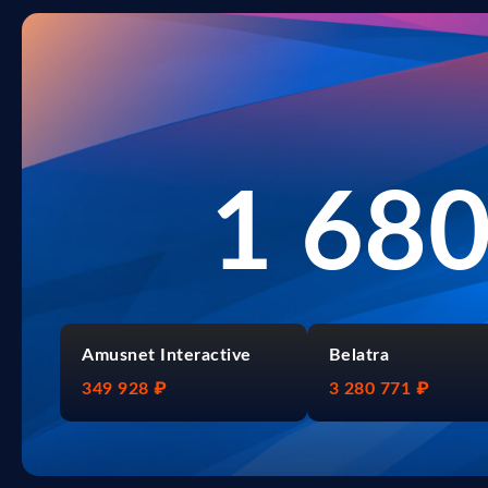
1 680
Amusnet Interactive
Belatra
349 928 ₽
3 280 771 ₽