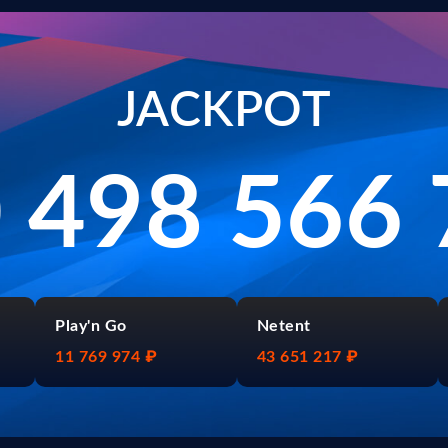
JACKPOT
 498 566
Play'n Go
Netent
11 769 974 ₽
43 651 217 ₽